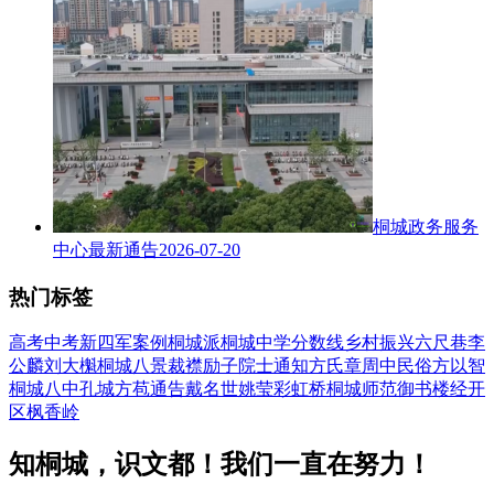
桐城政务服务
中心最新通告
2026-07-20
热门标签
高考
中考
新四军
案例
桐城派
桐城中学
分数线
乡村振兴
六尺巷
李
公麟
刘大櫆
桐城八景
裁襟励子
院士
通知
方氏
章周中
民俗
方以智
桐城八中
孔城
方苞
通告
戴名世
姚莹
彩虹桥
桐城师范
御书楼
经开
区
枫香岭
知桐城，识文都！我们一直在努力！