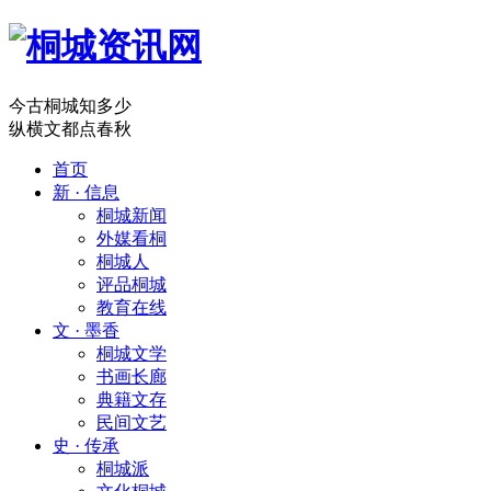
今古桐城知多少
纵横文都点春秋
首页
新 · 信息
桐城新闻
外媒看桐
桐城人
评品桐城
教育在线
文 · 墨香
桐城文学
书画长廊
典籍文存
民间文艺
史 · 传承
桐城派