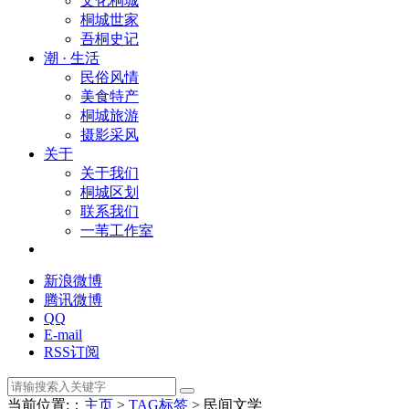
文化桐城
桐城世家
吾桐史记
潮 · 生活
民俗风情
美食特产
桐城旅游
摄影采风
关于
关于我们
桐城区划
联系我们
一苇工作室
新浪微博
腾讯微博
QQ
E-mail
RSS订阅
当前位置:：
主页
>
TAG标签
> 民间文学