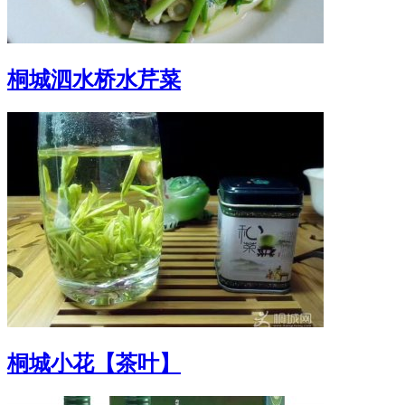
桐城泗水桥水芹菜
桐城小花【茶叶】