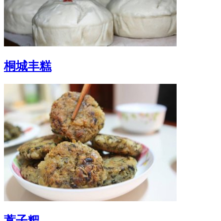
桐城丰糕
蒿子粑