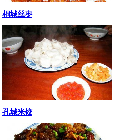
桐城丝枣
孔城米饺