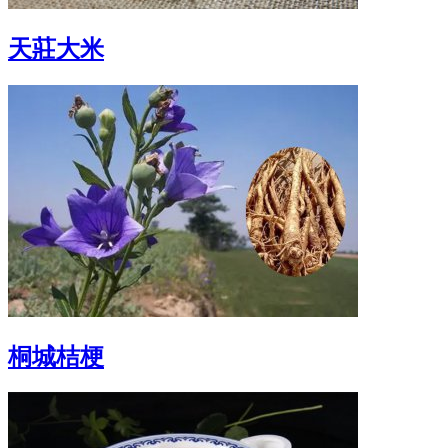
天莊大米
桐城桔梗