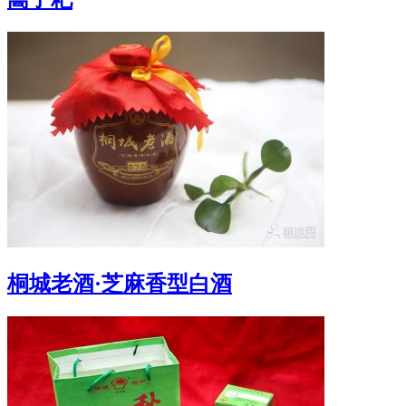
桐城老酒·芝麻香型白酒