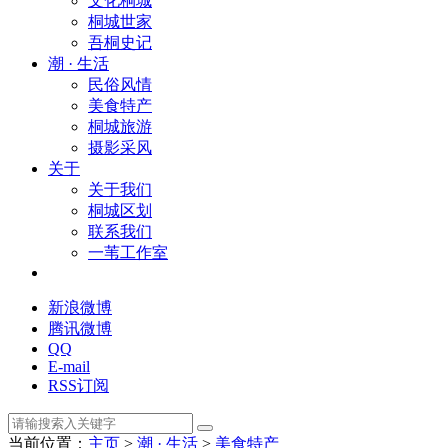
文化桐城
桐城世家
吾桐史记
潮 · 生活
民俗风情
美食特产
桐城旅游
摄影采风
关于
关于我们
桐城区划
联系我们
一苇工作室
新浪微博
腾讯微博
QQ
E-mail
RSS订阅
当前位置：
主页
>
潮 · 生活
>
美食特产