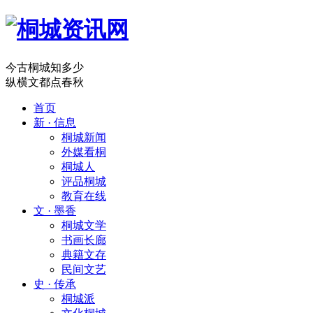
今古桐城知多少
纵横文都点春秋
首页
新 · 信息
桐城新闻
外媒看桐
桐城人
评品桐城
教育在线
文 · 墨香
桐城文学
书画长廊
典籍文存
民间文艺
史 · 传承
桐城派