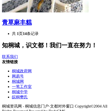
青草麻丰糕
共
1
页
14
条记录
知桐城，识文都！我们一直在努力！
联系我们
友情链接
桐城政府网
网易号
桐城网
一苇工作室
桐城中学
皖桐樊氏
桐城资讯网 - 桐城信息门户·文都对外窗口 Copyright©2004 All